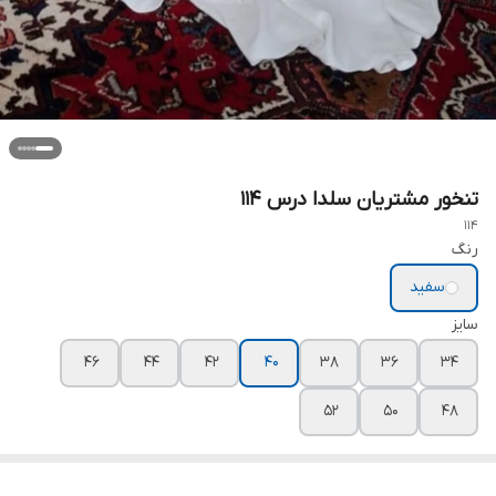
تنخور مشتریان سلدا درس ۱۱۴
114
رنگ
سفید
سایز
۴۶
۴۴
۴۲
۴۰
۳۸
۳۶
۳۴
۵۲
۵۰
۴۸