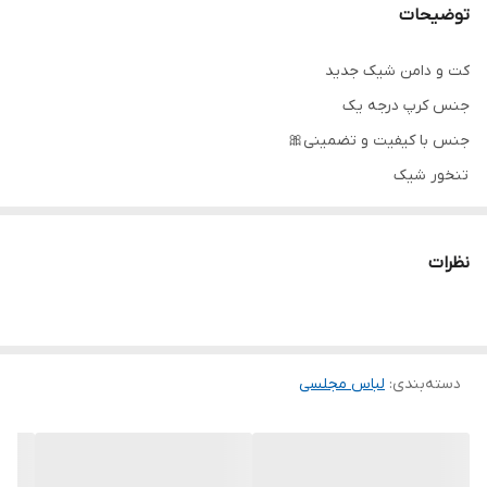
توضیحات
کت و دامن شیک جدید
جنس کرپ درجه یک
جنس با کیفیت و تضمینی🎀
تنخور شیک
برای خرید سایز های بالاتر ۵۲ تا ۶۰ از واتس اپ پیام دهید ۰۹۰۵۳۷۷۴۹۵۷
.
نظرات
.
.
دوستان عزیز در هنگام انتخاب مدل دقت کنید مشخصات لباس ها زیر
دسته‌بندی
:
لباس مجلسی
آنها درج شده است چون این سایت امکان مرجوع ندارد و فقط امکان
تعویض سایز دارد.