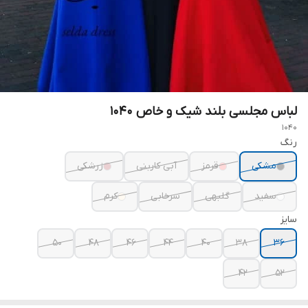
لباس مجلسی بلند شیک و خاص ۱۰۴۰
1040
رنگ
مشکی
قرمز
آبی کاربنی
زرشکی
سفید
گلبهی
سرخابی
کرم
سایز
۵۰
۴۸
۴۶
۴۴
۴۰
۳۸
۳۶
۴۲
۵۲