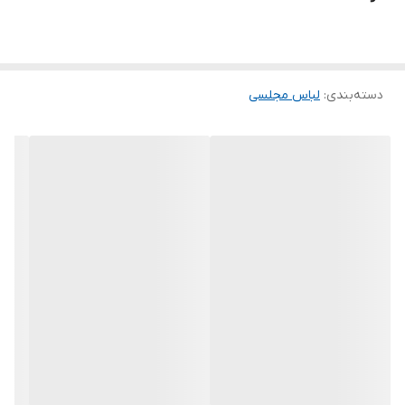
.
توجه توجه :دوستان عزیز لطفا موقع انتخاب دقت فرمائید همه
مشخصات کارها زیر آنها نوشته شده است، دقت لازم رو داشته باشید
دسته‌بندی
:
لباس مجلسی
چون این پیچ امکان تعویض مدل و مرجوع ندارد و فقط امکان تعویض
سایز داریم