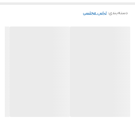
دوستان عزیز در هنگام انتخاب مدل دقت کنید مشخصات لباس ها زیر
دسته‌بندی
:
لباس مجلسی
آنها درج شده است چون این سایت امکان مرجوع ندارد و فقط امکان
تعویض سایز دارد.